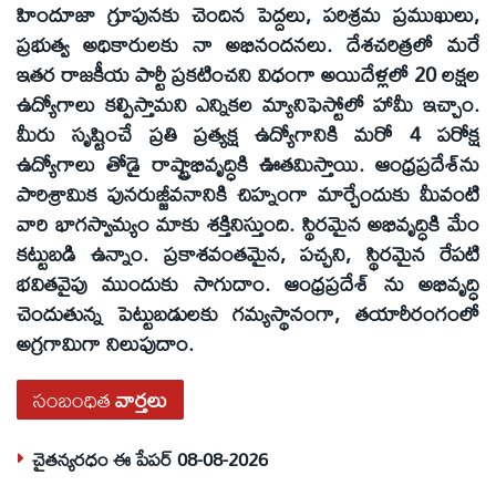
హిందూజా గ్రూపునకు చెందిన పెద్దలు, పరిశ్రమ ప్రముఖులు,
ప్రభుత్వ అధికారులకు నా అభినందనలు. దేశచరిత్రలో మరే
ఇతర రాజకీయ పార్టీ ప్రకటించని విధంగా అయిదేళ్లలో 20 లక్షల
ఉద్యోగాలు కల్పిస్తామని ఎన్నికల మ్యానిఫెస్టోలో హామీ ఇచ్చాం.
మీరు సృష్టించే ప్రతి ప్రత్యక్ష ఉద్యోగానికి మరో 4 పరోక్ష
ఉద్యోగాలు తోడై రాష్ట్రాభివృద్ధికి ఊతమిస్తాయి. ఆంధ్రప్రదేశ్‌ను
పారిశ్రామిక పునరుజ్జీవనానికి చిహ్నంగా మార్చేందుకు మీవంటి
వారి భాగస్వామ్యం మాకు శక్తినిస్తుంది. స్థిరమైన అభివృద్ధికి మేం
కట్టుబడి ఉన్నాం. ప్రకాశవంతమైన, పచ్చని, స్థిరమైన రేపటి
భవితవైపు ముందుకు సాగుదాం. ఆంధ్రప్రదేశ్‌ ను అభివృద్ధి
చెందుతున్న పెట్టుబడులకు గమ్యస్థానంగా, తయారీరంగంలో
అగ్రగామిగా నిలుపుదాం.
సంబంధిత
వార్తలు
చైతన్యరధం ఈ పేపర్ 08-08-2026