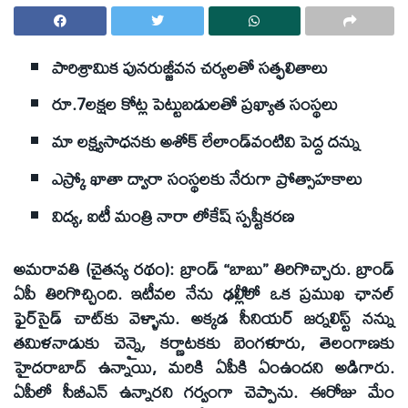
పారిశ్రామిక పునరుజ్జీవన చర్యలతో సత్ఫలితాలు
రూ.7లక్షల కోట్ల పెట్టుబడులతో ప్రఖ్యాత సంస్థలు
మా లక్ష్యసాధనకు అశోక్‌ లేలాండ్‌వంటివి పెద్ద దన్ను
ఎస్క్రో ఖాతా ద్వారా సంస్థలకు నేరుగా ప్రోత్సాహకాలు
విద్య, ఐటీ మంత్రి నారా లోకేష్‌ స్పష్టీకరణ
అమరావతి (చైతన్య రథం): బ్రాండ్‌ ‘‘బాబు’’ తిరిగొచ్చారు. బ్రాండ్‌
ఏపీ తిరిగొచ్చింది. ఇటీవల నేను ఢల్లీిలో ఒక ప్రముఖ ఛానల్‌
ఫైర్‌సైడ్‌ చాట్‌కు వెళ్ళాను. అక్కడ సీనియర్‌ జర్నలిస్ట్‌ నన్ను
తమిళనాడుకు చెన్నై, కర్ణాటకకు బెంగళూరు, తెలంగాణకు
హైదరాబాద్‌ ఉన్నాయి, మరికి ఏపీకి ఏంఉందని అడిగారు.
ఏపీలో సీబీఎన్‌ ఉన్నారని గర్వంగా చెప్పాను. ఈరోజు మేం