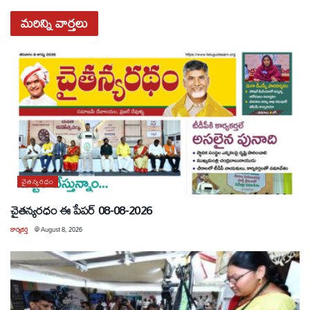
మరిన్ని
వార్తలు
చైతన్యరధం
చైతన్యరధం ఈ పేపర్ 08-08-2026
కార్యకర్త
@
August 8, 2026