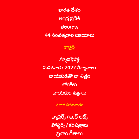
భారత దేశం
ఆంధ్ర ప్రదేశ్
తెలంగాణ
44 సంవత్సరాల విజయాలు
డౌన్లోడ్స్
మ్యానిఫెస్టో
మహానాడు 2022 తీర్మానాలు
నాయకుడితో నా చిత్రం
లోగోలు
నాయకుల చిత్రాలు
ప్రచార సమాచారం
బ్యానర్స్ / బుక్ లెట్స్
పోస్టర్స్ / కరపత్రాలు
ప్రచార గీతాలు