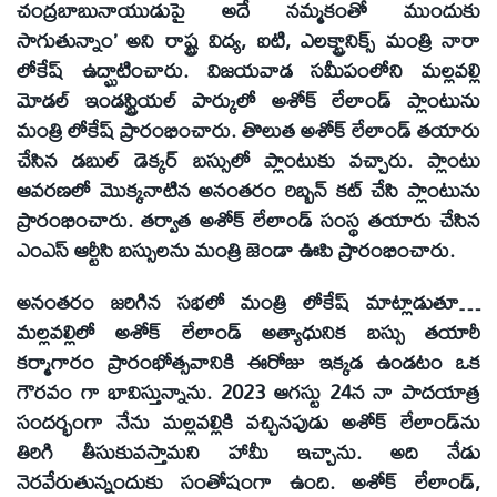
చంద్రబాబునాయుడుపై అదే నమ్మకంతో ముందుకు
సాగుతున్నాం’ అని రాష్ట్ర విద్య, ఐటి, ఎలక్ట్రానిక్స్‌ మంత్రి నారా
లోకేష్‌ ఉద్ఘాటించారు. విజయవాడ సమీపంలోని మల్లవల్లి
మోడల్‌ ఇండస్ట్రియల్‌ పార్కులో అశోక్‌ లేలాండ్‌ ప్లాంటును
మంత్రి లోకేష్‌ ప్రారంభించారు. తొలుత అశోక్‌ లేలాండ్‌ తయారు
చేసిన డబుల్‌ డెక్కర్‌ బస్సులో ప్లాంటుకు వచ్చారు. ప్లాంటు
ఆవరణలో మొక్కనాటిన అనంతరం రిబ్బన్‌ కట్‌ చేసి ప్లాంటును
ప్రారంభించారు. తర్వాత అశోక్‌ లేలాండ్‌ సంస్థ తయారు చేసిన
ఎంఎస్‌ ఆర్టీసి బస్సులను మంత్రి జెండా ఊపి ప్రారంభించారు.
అనంతరం జరిగిన సభలో మంత్రి లోకేష్‌ మాట్లాడుతూ…
మల్లవల్లిలో అశోక్‌ లేలాండ్‌ అత్యాధునిక బస్సు తయారీ
కర్మాగారం ప్రారంభోత్సవానికి ఈరోజు ఇక్కడ ఉండటం ఒక
గౌరవం గా భావిస్తున్నాను. 2023 ఆగస్టు 24న నా పాదయాత్ర
సందర్భంగా నేను మల్లవల్లికి వచ్చినపుడు అశోక్‌ లేలాండ్‌ను
తిరిగి తీసుకువస్తామని హామీ ఇచ్చాను. అది నేడు
నెరవేరుతున్నందుకు సంతోషంగా ఉంది. అశోక్‌ లేలాండ్‌,