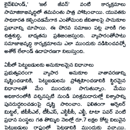
లైవ్‌లిహుడ్‌,’ ‘జల్‌ జీవన్‌’ వంటి కార్యక్రమాలు
సామాజికాభివృద్ధిలో తమవంతు పాత్ర పోషించాయి. యువతకు
సాధికారత కల్పించడమేగాక ఎంతోమంది జీవితాలపై సానుకూల
ప్రభావాన్ని చూపాయి. ఈ చొరవ సమాజం పట్ల వారికి గల
చిత్తశుద్ధి, బాధ్యతను ప్రతిబింబిస్తుంది. వ్యాపారంతోపాటు
సమాజాభివృద్ధి కార్యక్రమాలను ఎలా ముందుకు నడిపించవచ్చో
అశోక్‌ లేలాండ్‌ ఉదాహరణగా నిలుస్తుంది.
ఏపీలో పెట్టుబడులకు అనుకూలమైన విధానాలు
ప్రభుత్వపరంగా వ్యాపార అనుకూల వాతావరణాన్ని
సృష్టించడానికి, పెట్టుబడులను ప్రోత్సహించడానికి స్థిరమైన
విధానాలతో మేం ముందుకు సాగుతున్నాం. మేము
అధికారంలోకి వచ్చినప్పటి నుండి పరిశ్రమదారుల్లో విశ్వాసాన్ని
పునరుద్ధరించడంపై దృష్టి సారించాం. ఫలితంగా ఆర్సెలర్‌
మిట్టల్‌, బీపీసీఎల్‌, టీసీఎస్‌, ఎన్టీపీసీ, ఎల్జీ, టాటా పవర్‌ వంటి
ప్రధాన సంస్థలు గత తొమ్మిది నెలల్లో రూ.7 లక్షల కోట్ల విలువైన
పెట్టుబడులు రాష్ట్రంలో పెట్టడానికి ముందుకు వచ్చాయి.