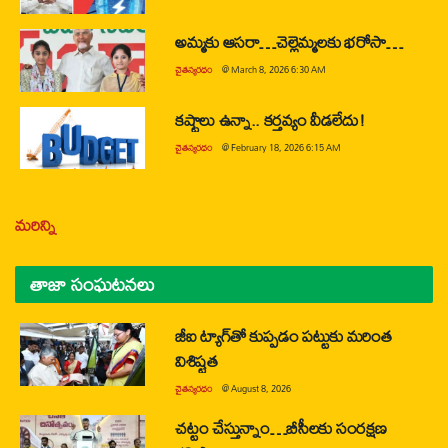
అమ్మకు ఆసరా…చెల్లెమ్మలకు భరోసా…
చైతన్యరధం
@
March 8, 2026 6:30 AM
కష్టాలు ఉన్నా.. కర్తవ్యం వీడలేదు!
చైతన్యరధం
@
February 18, 2026 6:15 AM
మరిన్ని
తాజా సంఘటనలు
జీఐ ట్యాగ్‌తో కుప్పడం పట్టుకు మరింత
విశిష్టత
చైతన్యరధం
@
August 8, 2026
చట్టం చేస్తున్నాం…బీసీలకు సంరక్షణ