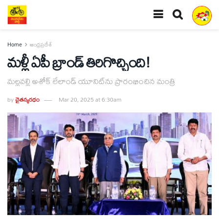
Home
ఆంధ్రప్రదేశ్
మళ్లీ ఏపీ బ్రాండ్‌ తిరిగొచ్చింది!
మల్లవల్లి అశోక్‌ లేలాండ్‌ యూనిట్‌ను ప్రారంభించిన మంత్రి
by
చైతన్యరధం
Mar 20, 2025 at 6:30am