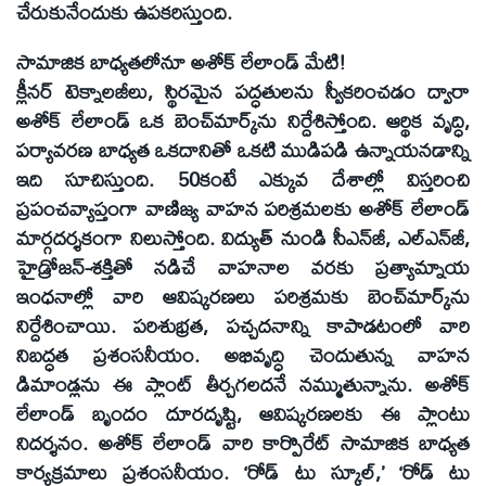
చేరుకునేందుకు ఉపకరిస్తుంది.
సామాజిక బాధ్యతలోనూ అశోక్‌ లేలాండ్‌ మేటి!
క్లీనర్‌ టెక్నాలజీలు, స్థిరమైన పద్ధతులను స్వీకరించడం ద్వారా
అశోక్‌ లేలాండ్‌ ఒక బెంచ్‌మార్క్‌ను నిర్దేశిస్తోంది. ఆర్థిక వృద్ధి,
పర్యావరణ బాధ్యత ఒకదానితో ఒకటి ముడిపడి ఉన్నాయనడాన్ని
ఇది సూచిస్తుంది. 50కంటే ఎక్కువ దేశాల్లో విస్తరించి
ప్రపంచవ్యాప్తంగా వాణిజ్య వాహన పరిశ్రమలకు అశోక్‌ లేలాండ్‌
మార్గదర్శకంగా నిలుస్తోంది. విద్యుత్‌ నుండి సీఎన్‌జీ, ఎల్‌ఎన్‌జీ,
హైడ్రోజన్‌-శక్తితో నడిచే వాహనాల వరకు ప్రత్యామ్నాయ
ఇంధనాల్లో వారి ఆవిష్కరణలు పరిశ్రమకు బెంచ్‌మార్క్‌ను
నిర్దేశించాయి. పరిశుభ్రత, పచ్చదనాన్ని కాపాడటంలో వారి
నిబద్ధత ప్రశంసనీయం. అభివృద్ధి చెందుతున్న వాహన
డిమాండ్లను ఈ ప్లాంట్‌ తీర్చగలదనే నమ్ముతున్నాను. అశోక్‌
లేలాండ్‌ బృందం దూరదృష్టి, ఆవిష్కరణలకు ఈ ప్లాంటు
నిదర్శనం. అశోక్‌ లేలాండ్‌ వారి కార్పొరేట్‌ సామాజిక బాధ్యత
కార్యక్రమాలు ప్రశంసనీయం. ‘రోడ్‌ టు స్కూల్‌,’ ‘రోడ్‌ టు