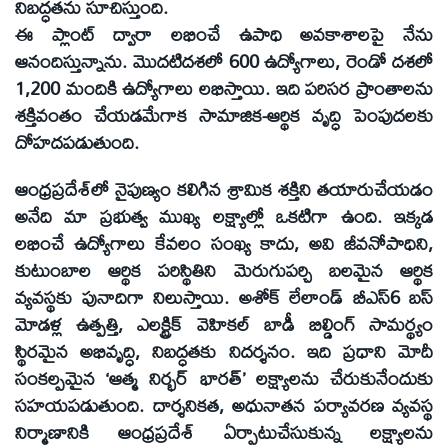
నిబద్ధతను సూచిస్తుంది.
ఈ ప్లాంట్‌ ద్వారా లభించే ఉపాధి అవకాశాలపై నేను
ఆనందిస్తున్నాను. మొదటిదశలో 600 ఉద్యోగాలు, రెండో దశలో
1,200 మందికి ఉద్యోగాలు లభిస్తాయి. ఇది పరిసర ప్రాంతాలను
శక్తివంతం చేయడమేగాక సామాజిక-ఆర్థిక వృద్ధి పెంపుదలకు
దోహదపడుతుంది.
ఆంధ్రప్రదేశ్‌లో నైపుణ్యం కలిగిన శ్రామిక శక్తిని తయారుచేయడం
అనేది మా ప్రభుత్వ ముఖ్య లక్ష్యాల్లో ఒకటిగా ఉంది. ఇక్కడ
లభించే ఉద్యోగాలు కేవలం సంఖ్య కాదు, అవి జీవనోపాధిని,
కుటుంబాల ఆర్థిక పరిస్థితిని మెరుగుపర్చి బలమైన ఆర్థిక
వ్యవస్థకు పునాదిగా నిలుస్తాయి. అశోక్‌ లేలాండ్‌ బీఎస్‌6 బస్‌
మోడళ్ల ఉత్పత్తి, ఎలక్ట్రిక్‌ వెహికల్‌ బాడీ బిల్డింగ్‌ సామర్థ్యం
స్థిరమైన అభివృద్ధి, నిబద్ధతకు నిదర్శనం. ఇది ప్రధాని మోదీ
సంకల్పమైన ‘ఆత్మ నిర్భర్‌ భారత్‌’ లక్ష్యాలను చేరుకునేందుకు
సహయపడుతుంది. దార్శనికత, అధునాతన పర్యావరణ వ్యవస్థ
నిర్మాణానికి ఆంధ్రప్రదేశ్‌ ఏర్పాటుచేసుకున్న లక్ష్యాలను