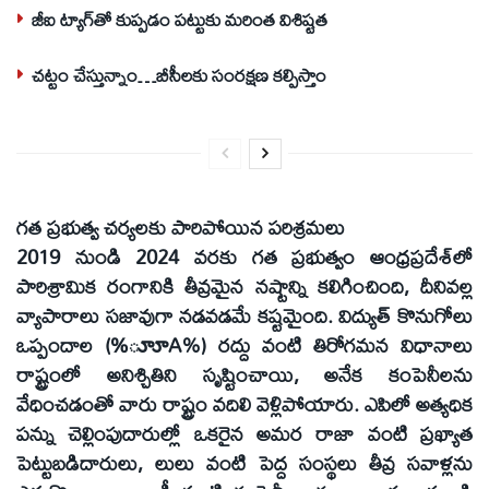
జీఐ ట్యాగ్‌తో కుప్పడం పట్టుకు మరింత విశిష్టత
చట్టం చేస్తున్నాం…బీసీలకు సంరక్షణ కల్పిస్తాం
గత ప్రభుత్వ చర్యలకు పారిపోయిన పరిశ్రమలు
2019 నుండి 2024 వరకు గత ప్రభుత్వం ఆంధ్రప్రదేశ్‌లో
పారిశ్రామిక రంగానికి తీవ్రమైన నష్టాన్ని కలిగించింది, దీనివల్ల
వ్యాపారాలు సజావుగా నడవడమే కష్టమైంది. విద్యుత్‌ కొనుగోలు
ఒప్పందాల (%ూూA%) రద్దు వంటి తిరోగమన విధానాలు
రాష్ట్రంలో అనిశ్చితిని సృష్టించాయి, అనేక కంపెనీలను
వేధించడంతో వారు రాష్ట్రం వదిలి వెళ్లిపోయారు. ఎపిలో అత్యధిక
పన్ను చెల్లింపుదారుల్లో ఒకరైన అమర రాజా వంటి ప్రఖ్యాత
పెట్టుబడిదారులు, లులు వంటి పెద్ద సంస్థలు తీవ్ర సవాళ్లను