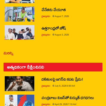
చేనేతకు చేయూత
చైతన్యరధం
@
August 7, 2026
ఉత్తరాంధ్రలో జోష్
చైతన్యరధం
@
August 3, 2026
మరిన్ని
అత్యధికంగా వీక్షించినవి
దళితులపై జగన్‌ది కపట ప్రేమ!
చైతన్యరధం
@
July 9, 2026 6:00 AM
చంద్రబాబు విజన్‌తో విద్యుత్ ధగధగలు
చైతన్యరధం
@
April 29, 2026 7:10 AM