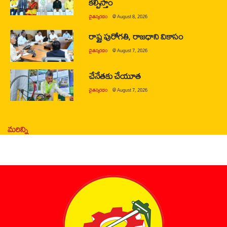
కల్పిస్తాం
చైతన్యరధం
@
August 8, 2026
రాష్ట్ర పురోగతి, రాజధాని వికాసం
చైతన్యరధం
@
August 7, 2026
చేనేతకు చేయూత
చైతన్యరధం
@
August 7, 2026
మరిన్ని