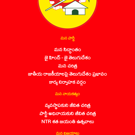
మన పార్టీ
మన సిద్ధాంతం
జై హింద్ - జై తెలుగుదేశం
మన చరిత్ర
జాతీయ రాజకీయాలపై తెలుగుదేశం ప్రభావం
కార్య నిర్వాహక వర్గం
మన నాయకత్వం
వ్యవస్థాపకుని జీవిత చరిత్ర
పార్టీ అధినాయకుని జీవిత చరిత్ర
NTR శత జయంతి ఉత్సవాలు
మన విజయాలు