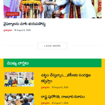
ఆంధ్రప్రదేశ్
వైఫల్యాలను చూసి భయపడొద్దు
చైతన్యరధం
@
August 6, 2026
LOAD MORE
ముఖ్య వార్తలు
చట్టం చేస్తున్నాం…బీసీలకు సంరక్షణ
కల్పిస్తాం
చైతన్యరధం
@
August 8, 2026
రాష్ట్ర పురోగతి, రాజధాని వికాసం
చైతన్యరధం
@
August 7, 2026