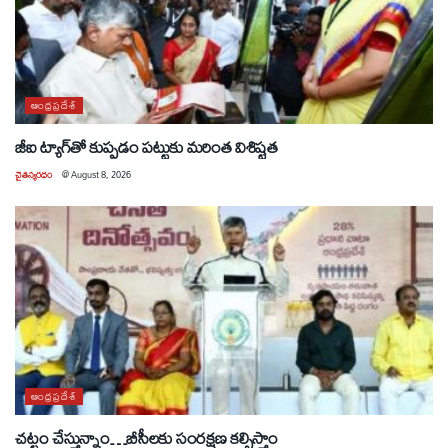
ఆంధ్రప్రదేశ్
జీఐ ట్యాగ్‌తో కుప్పడం పట్టుకు మరింత విశిష్టత
చైతన్యరధం
@
August 8, 2026
ఆంధ్రప్రదేశ్
చట్టం చేస్తున్నాం…బీసీలకు సంరక్షణ కల్పిస్తాం