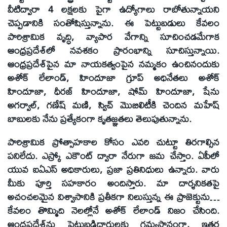
వీటిద్వారా 4 లక్షలకు పైగా ఉద్యోగాలు రాబోతున్నాయని
చెప్పడానికి సంతోషిస్తున్నాను. ఈ పెట్టుబడులు కేవలం
పారిశ్రామిక వృద్ధి, వ్యాపార వేగాన్ని సూచించడమేగాక
ఆంధ్రప్రదేశ్‌లో నవశకం ప్రారంభాన్ని సూచిస్తున్నాయి.
ఆంధ్రప్రదేశ్‌పైన మా నాయకత్వంపైన నమ్మకం ఉంచినందుకు
అశోక్‌ లేలాండ్‌, హిందూజా గ్రూప్‌ అధినేతలు అశోక్‌
హిందూజా, ధీరజ్‌ హిందూజా, షోమ్‌ హిందూజా, షేను
అగర్వాల్‌, గణేష్‌ మణి, స్విచ్‌ మొబిలిటీకి చెందిన మహేష్‌
బాబులకు నేను ప్రత్యేకంగా కృతజ్ఞతలు తెలుపుతున్నాను.
పారిశ్రామిక ప్రోత్సాహకాల కోసం ఎవరి చుట్టూ తిరగాల్సిన
పనిలేదు. ఎస్క్రో ఎకౌంట్‌ ద్వారా నేరుగా జమ చేస్తాం. ఏపీలో
యువ ఐఏఎస్‌ అధికారులు, ప్రజా ప్రతినిధులు ఉన్నారు. వారు
మీకు పూర్తి సహకారం అందిస్తారు. మా దార్శనికతపై
అచంచలమైన విశ్వాసానికి ప్రతీకగా నిలుస్తున్న ఈ ప్రాజెక్టును…
కేవలం తొమ్మిది నెలల్లోనే అశోక్‌ లేలాండ్‌ నిజం చేసింది.
ఆంధ్రప్రదేశ్‌ను పెట్టుబడిదారులకు గమ్యస్థానంగా, ఇతర