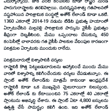
ఎదుర్కొన్నాయి. జాకీ వంటి కంపెనీలు కూడా రాష్ట్రం నుండి
పొరుగురాష్ట్రాలకు తరలివెళ్లాయి. దురదృష్టవశాత్తు గతపాలనలో
నష్టపోయిన పారిశ్రామిక సంస్థల్లో అశోక్‌ లేలాండ్‌ కూడా ఒకటి.
1360 ఎకరాల్లో 2014-19 నడుమ టిడిపి ప్రభుత్వ హయాంలో
ఏర్పాటుచేసిన మల్లవల్లి పారిశ్రామిక పార్కును వైసీపీ ప్రభుత్వం
తీవ్రంగా దెబ్బతీసింది. మేము ఒప్పందాలు చేసుకున్న 450
కంపెనీల్లో చాలావరకు గత వైసీపీ పాలకుల వేధింపుల కారణంగా
పరిశ్రమల ఏర్పాటుకు ముందుకు రాలేదు.
పరిశ్రమదారుల్లో విశ్వాసానికి చర్యలు
రాష్ట్రానికి కొత్త పెట్టుబడుదారులను ఆహ్వానించే ముందు మేము
వారిలో విశ్వాసాన్ని కలిగించేందుకు చర్యలు చేపడుతున్నాం. ఈ
ప్లాంట్‌ అశోక్‌ లేలాండ్‌కు మాత్రమే కాకుండా ఆంధ్రప్రదేశ్‌
రాష్ట్రానికి కూడా ఒక ముఖ్యమైన మైలురాయిగా నిలుస్తుంది.
అశోక్‌ లేలాండ్‌ కు కేటాయించిన 75 ఎకరాల్లో 40 ఎకరాల్లో
ప్లాంటును అభివృద్ధి చేశారు. ఈ ప్లాంట్‌ ఏటా 4,800 బస్సులను
ఉత్పత్తి చేసే సామర్థ్యం కలిగి ఉంది. ఇది అశోక్‌ లేలాండ్‌