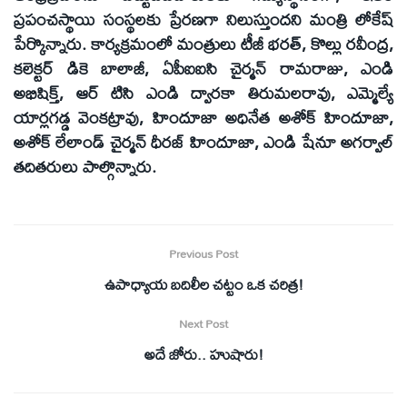
ప్రపంచస్థాయి సంస్థలకు ప్రేరణగా నిలుస్తుందని మంత్రి లోకేష్‌
పేర్కొన్నారు. కార్యక్రమంలో మంత్రులు టీజీ భరత్‌, కొల్లు రవీంద్ర,
కలెక్టర్‌ డికె బాలాజీ, ఏపీఐఐసి చైర్మన్‌ రామరాజు, ఎండి
అభిషిక్త్‌, ఆర్‌ టిసి ఎండి ద్వారకా తిరుమలరావు, ఎమ్మెల్యే
యార్లగడ్డ వెంకట్రావు, హిందూజా అధినేత అశోక్‌ హిందూజా,
అశోక్‌ లేలాండ్‌ చైర్మన్‌ ధీరజ్‌ హిందూజా, ఎండి షేనూ అగర్వాల్‌
తదితరులు పాల్గొన్నారు.
Previous Post
ఉపాధ్యాయ బదిలీల చట్టం ఒక చరిత్ర!
Next Post
అదే జోరు.. హుషారు!