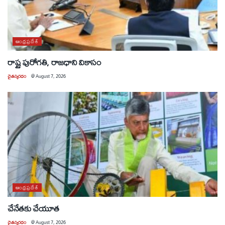
ఆంధ్రప్రదేశ్
రాష్ట్ర పురోగతి, రాజధాని వికాసం
చైతన్యరధం
@
August 7, 2026
ఆంధ్రప్రదేశ్
చేనేతకు చేయూత
చైతన్యరధం
@
August 7, 2026