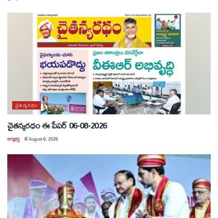
చైతన్యరధం
చైతన్యరధం ఈ పేపర్ 06-08-2026
కార్యకర్త
@
August 6, 2026