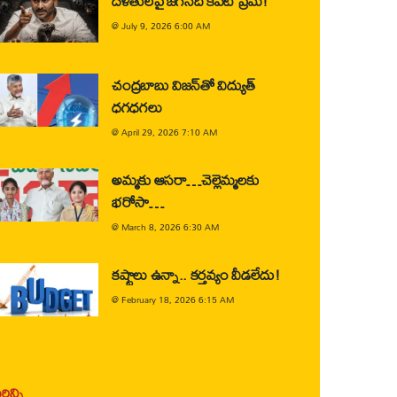
దళితులపై జగన్‌ది కపట ప్రేమ!
@
July 9, 2026 6:00 AM
చంద్రబాబు విజన్‌తో విద్యుత్
ధగధగలు
@
April 29, 2026 7:10 AM
అమ్మకు ఆసరా…చెల్లెమ్మలకు
భరోసా…
@
March 8, 2026 6:30 AM
కష్టాలు ఉన్నా.. కర్తవ్యం వీడలేదు!
@
February 18, 2026 6:15 AM
ిన్ని