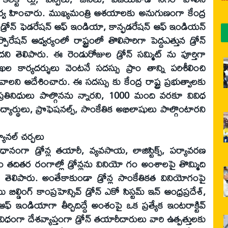
్వ హించారు. ముఖ్యమంత్రి ఆశయాలకు అనుగుణంగా కేంద్ర
‌ ఫెడరేషన్‌ ఆఫ్‌ ఇండియా, కాన్ఫడరేషన్‌ ఆఫ్‌ ఇండియన్‌
ొరేషన్‌ ఆధ్వర్యంలో రాష్ట్రంలో తొలిసారిగా పెద్దఎత్తున డ్రోన్‌
ి తెలిపారు. ఈ రెండురోజుల డ్రోన్‌ సమ్మిట్‌ ను పూర్తిగా
ార్యదర్శులు వెంటనే సదస్సు ప్రాం తాన్ని పరిశీలించి
లని ఆదేశించారు. ఈ సదస్సు కు కేంద్ర రాష్ట్ర ప్రభుత్వాలకు
రతినిధులు పాల్గొనను న్నారని, 1000 మంది వరకూ వివిధ
ిద్యార్థులు, ప్రొఫెషనల్స్‌, సాంకేతిక అభిలాషులు పాల్గొంటారని
యానల్‌ చర్చలు
రధానంగా డ్రోన్ల తయారీ, వ్యవసాయ, లాజిస్టిక్స్‌, పర్యావరణ
్యం తదితర రంగాల్లో డ్రోన్లను వినియో గం అంశాలపై తొమ్మిది
 తెలిపారు. అంతేకాకుండా డ్రోన్ల సాంకేతికత వినియోగంపై
ింగ్‌ కాంప్రహెన్సివ్‌ డ్రోన్‌ ఎకో సిస్టమ్‌ ఇన్‌ ఆంధ్రప్రదేశ్‌,
ఆఫ్‌ ఇండియాగా తీర్చిదిద్దే అంశంపై ఒక ప్రత్యేక ఇంటరాక్టివ్‌
ధంగా దేశవ్యాప్తంగా డ్రోన్‌ తయారీదారులు వారి ఉత్పత్తులకు