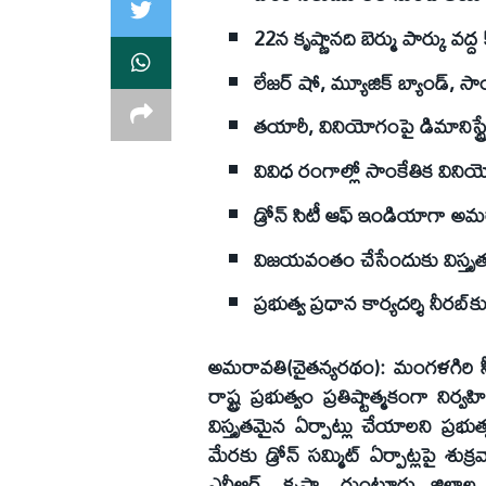
22న కృష్ణానది బెర్ము పార్కు వద్ద 
లేజర్‌ షో, మ్యూజిక్‌ బ్యాండ్‌, స
తయారీ, వినియోగంపై డిమానిస్ట్రేషన్
వివిధ రంగాల్లో సాంకేతిక వినియ
డ్రోన్‌ సిటీ ఆఫ్‌ ఇండియాగా అమరా
విజయవంతం చేసేందుకు విస్తృతమ
ప్రభుత్వ ప్రధాన కార్యదర్శి నీరబ్‌
అమరావతి(చైతన్యరథం): మంగళగిరి సీక
రాష్ట్ర ప్రభుత్వం ప్రతిష్టాత్మకంగా 
విస్తృతమైన ఏర్పాట్లు చేయాలని ప్రభుత్
మేరకు డ్రోన్‌ సమ్మిట్‌ ఏర్పాట్లపై శ
ఎన్టీఆర్‌, కృష్ణా, గుంటూరు జిల్ల