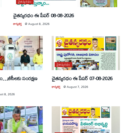
చైతన్యరధం
చైతన్యరధం ఈ పేపర్ 08-08-2026
కార్యకర్త
@
August 8, 2026
చైతన్యరధం
్నాం…బీసీలకు సంరక్షణ
చైతన్యరధం ఈ పేపర్ 07-08-2026
కార్యకర్త
@
August 7, 2026
st 8, 2026