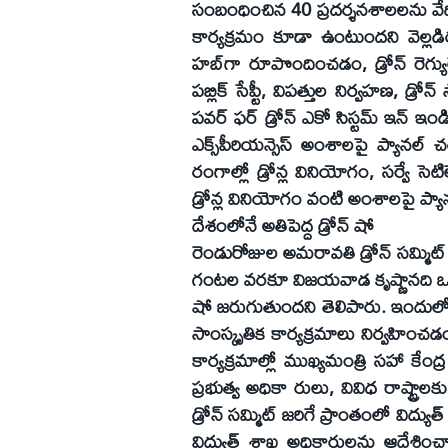
సంబంధించిన 40 ప్రదర్శనశాలలను వేదిక వ
కార్యక్రమం కూడా ఉంటుందని వెల్లడిర
హబ్‌గా రూపొందించడం, డ్రోన్‌ రెగ్యు
పబ్లిక్‌ సేప్టీ, విపత్తుల నిర్వహణ, డ్రోన్‌ స
పవర్‌ ఫర్‌ డ్రోన్‌ ఎకో సిస్టమ్‌ ఇన్‌ ఇ
ఎక్స్‌పీరియన్సెస్‌ అంశాలపై ప్యానల్‌ చ
రంగాల్లో డ్రోన్ల వినియోగం, సర్వే సెటిల
డ్రోన్ల వినియోగం వంటి అంశాలపై ప్య
దేశంలోనే అతిపెద్ద డ్రోన్‌ షో
రెండురోజుల అమరావతి డ్రోన్‌ సమ్మి
గంటల వరకూ విజయవాడ కృష్ణానది ఒడ్డున బ
షో జరుగుతుందని తెలిపారు. ఇందులో భాగం
సాంస్కృతిక కార్యక్రమాలు నిర్వహించడం
కార్యక్రమాల్లో ముఖ్యమంత్రి సహా కేం
ప్రభుత్వ అధికా రులు, వివిధ రాష్ట్రాలక
డ్రోన్‌ సమ్మిట్‌ జరిగే ప్రాంతంలో వ
విద్యుత్‌ శాఖ అధికారులను ఆదేశించ