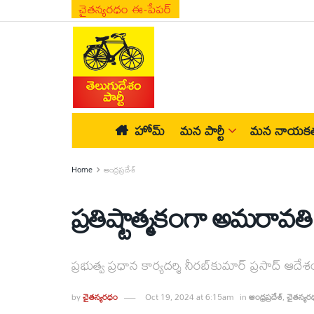
చైతన్యరధం ఈ-పేపర్
హోమ్
మన పార్టీ
మన నాయకత
Home
ఆంధ్రప్రదేశ్
ప్రతిష్టాత్మకంగా అమరావతి డ్
ప్రభుత్వ ప్రధాన కార్యదర్శి నీరబ్‌కుమార్‌ ప్రసాద్‌ ఆదేశ
by
చైతన్యరధం
Oct 19, 2024 at 6:15am
in
ఆంధ్రప్రదేశ్
,
చైతన్యర