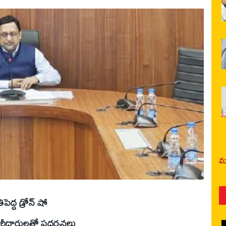
మర
ెద్ద డ్రోన్‌ షో
దారులతో ప్రదర్శనలు