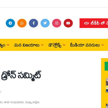
టీడీపీ లో 
్వం
మన విజయాలు
డౌన్లోడ్స్
మీడియా వనరులు
రోన్‌ సమ్మిట్‌
ం
ధం
,
తాజా సంఘటనలు
,
ముఖ్య వార్తలు