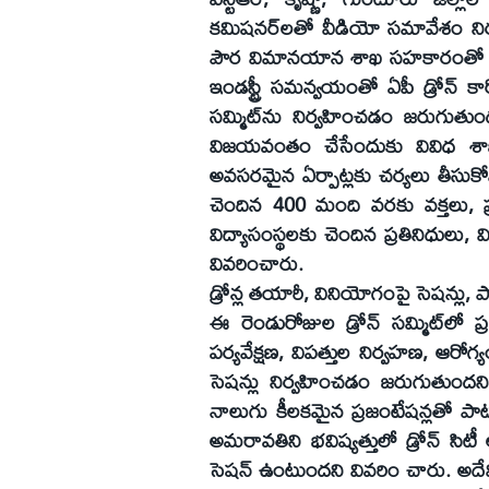
కమిషనర్‌లతో వీడియో సమావేశం నిర
పౌర విమానయాన శాఖ సహకారంతో డ్రోన్
ఇండస్ట్రీ సమన్వయంతో ఏపీ డ్రోన్‌ కార్ప
సమ్మిట్‌ను నిర్వహించడం జరుగుతుందన
విజయవంతం చేసేందుకు వివిధ శాఖల క
అవసరమైన ఏర్పాట్లకు చర్యలు తీసుకోవా
చెందిన 400 మంది వరకు వక్తలు, ప్
విద్యాసంస్థలకు చెందిన ప్రతినిధులు, వ
వివరించారు.
డ్రోన్ల తయారీ, వినియోగంపై సెషన్లు, ప్
ఈ రెండురోజుల డ్రోన్‌ సమ్మిట్‌లో ప్
పర్యవేక్షణ, విపత్తుల నిర్వహణ, ఆరోగ
సెషన్లు నిర్వహించడం జరుగుతుందని
నాలుగు కీలకమైన ప్రజంటేషన్లతో పాటు బిల్డ
అమరావతిని భవిష్యత్తులో డ్రోన్‌ సిటీ 
సెషన్‌ ఉంటుందని వివరిం చారు. అదేవి