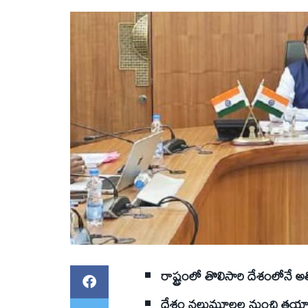
రాష్ట్రంలో తొలిసారి దేశంలోనే అతిప
దేశం నలుమూలల నుంచి తయారీ