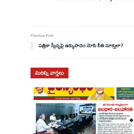
Previous Post
పత్రికా స్వేచ్ఛపై ఉక్కుపాదం మోపి నీతి సూక్తులా?
మరిన్ని
వార్తలు