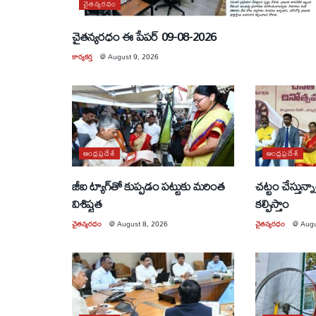
చైతన్యరధం
చైతన్యరధం ఈ పేపర్ 09-08-2026
కార్యకర్త
@
August 9, 2026
ఆంధ్రప్రదేశ్
ఆంధ్రప్రదేశ్
జీఐ ట్యాగ్‌తో కుప్పడం పట్టుకు మరింత
చట్టం చేస్తున
విశిష్టత
కల్పిస్తాం
చైతన్యరధం
@
August 8, 2026
చైతన్యరధం
@
Augu