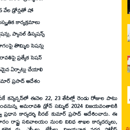
5 వేల డ్రోన్లతో షో
ాంస్కృతిక కార్యక్రమాలు
లు, ప్యానల్‌ డిస్కషన్స్‌
ోగంపై తొమ్మిది సెషన్లు
వతిపై ప్రత్యేక సెషన్‌
ైన ఏర్పాట్లు చేయాలి
కుమార్‌ ప్రసాద్‌ ఆదేశం
ే కన్వెన్షన్‌లో ఈనెల 22, 23 తేదీల్లో రెండు రోజుల పాటు
నిర్వహించనున్న అమరావతి డ్రోన్‌ సమ్మిట్‌ 2024 విజయవంతానికి
వ ప్రధాన కార్యదర్శి నీరబ్‌ కుమార్‌ ప్రసాద్‌ ఆదేశించారు. ఈ
ుక్రవారం రాష్ట్ర సచివాలయం నుంచి వివిధ శాఖల కార్యదర్శులు,
మర
ాల కలెక్ట ర్లు, ఎస్పీలు, జేసీలు, విజయవాడ నగర పోలీస్‌