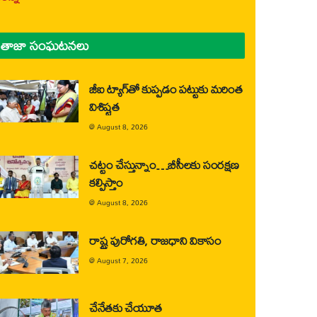
తాజా సంఘటనలు
జీఐ ట్యాగ్‌తో కుప్పడం పట్టుకు మరింత
విశిష్టత
@
August 8, 2026
చట్టం చేస్తున్నాం…బీసీలకు సంరక్షణ
కల్పిస్తాం
@
August 8, 2026
రాష్ట్ర పురోగతి, రాజధాని వికాసం
@
August 7, 2026
చేనేతకు చేయూత