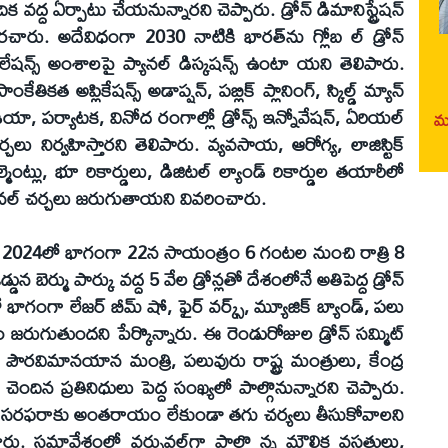
ద్ద ఏర్పాటు చేయనున్నారని చెప్పారు. డ్రోన్‌ డిమానిస్ట్రేషన్‌
చారు. అదేవిధంగా 2030 నాటికి భారత్‌ను గ్లోబ ల్‌ డ్రోన్‌
లేషన్స్‌ అంశాలపై ప్యానల్‌ డిస్కషన్స్‌ ఉంటా యని తెలిపారు.
ాంకేతికత అప్లికేషన్స్‌ అడాప్షన్‌, పబ్లిక్‌ ప్లానింగ్‌, స్కిల్డ్‌ మ్యాన్‌
ండియా, పర్యాటక, వినోద రంగాల్లో డ్రోన్స్‌ ఇన్నోవేషన్‌, ఏరియల్‌
మర
ర్చలు నిర్వహిస్తారని తెలిపారు. వ్యవసాయ, ఆరోగ్య, లాజిస్టిక్‌
్మెంట్లు, భూ రికార్డులు, డిజిటల్‌ ల్యాండ్‌ రికార్డుల తయారీలో
ానల్‌ చర్చలు జరుగుతాయని వివరించారు.
ట్‌ 2024లో భాగంగా 22న సాయంత్రం 6 గంటల నుంచి రాత్రి 8
ెర్ము పార్కు వద్ద 5 వేల డ్రోన్లతో దేశంలోనే అతిపెద్ద డ్రోన్‌
గా లేజర్‌ బీమ్‌ షో, ఫైర్‌ వర్క్స్‌, మ్యూజిక్‌ బ్యాండ్‌, పలు
 జరుగుతుందని పేర్కొన్నారు. ఈ రెండురోజుల డ్రోన్‌ సమ్మిట్‌
ద్ర పౌరవిమానయాన మంత్రి, పలువురు రాష్ట్ర మంత్రులు, కేంద్ర
ు చెందిన ప్రతినిధులు పెద్ద సంఖ్యలో పాల్గొనున్నారని చెప్పారు.
ిద్యుత్‌ సరఫరాకు అంతరాయం లేకుండా తగు చర్యలు తీసుకోవాలని
ారు. సమావేశంలో వర్చువల్‌గా పాల్గొ న్న మౌలిక వసతులు,