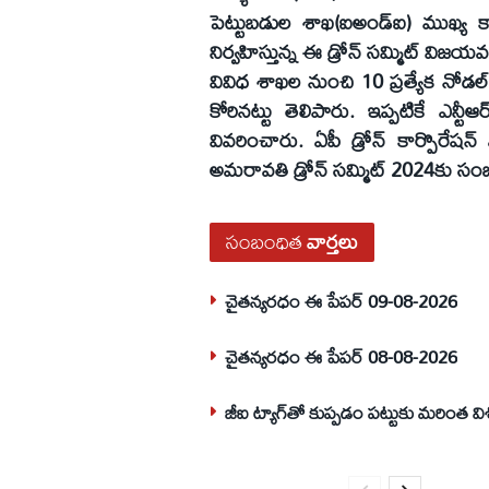
పెట్టుబడుల శాఖ(ఐఅండ్‌ఐ) ముఖ్య కార
నిర్వహిస్తున్న ఈ డ్రోన్‌ సమ్మిట్‌ విజయ
వివిధ శాఖల నుంచి 10 ప్రత్యేక నో
కోరినట్టు తెలిపారు. ఇప్పటికే ఎన్టీఆర
వివరించారు. ఏపీ డ్రోన్‌ కార్పొరేషన్‌
అమరావతి డ్రోన్‌ సమ్మిట్‌ 2024కు సంబం
సంబంధిత
వార్తలు
చైతన్యరధం ఈ పేపర్ 09-08-2026
చైతన్యరధం ఈ పేపర్ 08-08-2026
జీఐ ట్యాగ్‌తో కుప్పడం పట్టుకు మరింత విశ