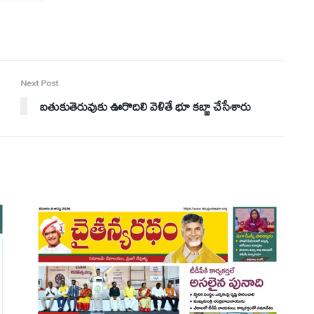
Next Post
బతుకుతెరువుకు ఊరొదిలి వెళితే భూ కబ్జా చేసేశారు