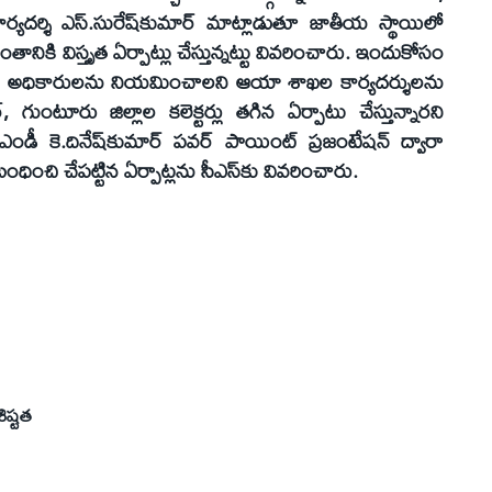
్యదర్శి ఎస్‌.సురేష్‌కుమార్‌ మాట్లాడుతూ జాతీయ స్థాయిలో
వంతానికి విస్తృత ఏర్పాట్లు చేస్తున్నట్టు వివరించారు. ఇందుకోసం
డల్‌ అధికారులను నియమించాలని ఆయా శాఖల కార్యదర్శులను
్‌, గుంటూరు జిల్లాల కలెక్టర్లు తగిన ఏర్పాటు చేస్తున్నారని
 ఎండీ కె.దినేష్‌కుమార్‌ పవర్‌ పాయింట్‌ ప్రజంటేషన్‌ ద్వారా
ధించి చేపట్టిన ఏర్పాట్లను సీఎస్‌కు వివరించారు.
ిష్టత