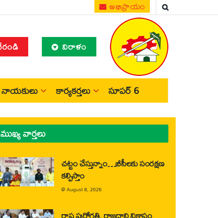
అభిప్రాయం
చేరండి
విరాళం
నాయకులు
కార్యకర్తలు
సూపర్ 6
ముఖ్య వార్తలు
చట్టం చేస్తున్నాం…బీసీలకు సంరక్షణ
కల్పిస్తాం
@
August 8, 2026
రాష్ట్ర పురోగతి, రాజధాని వికాసం