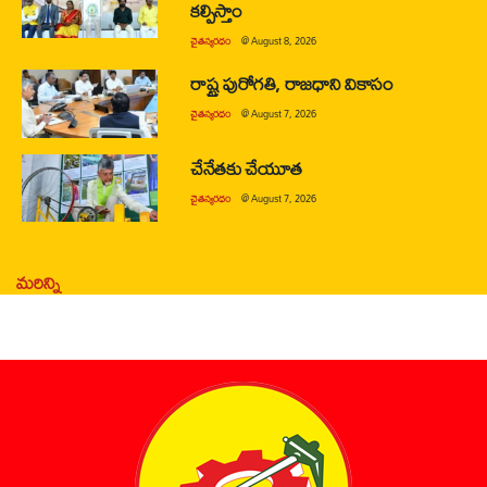
కల్పిస్తాం
చైతన్యరధం
@
August 8, 2026
రాష్ట్ర పురోగతి, రాజధాని వికాసం
చైతన్యరధం
@
August 7, 2026
చేనేతకు చేయూత
చైతన్యరధం
@
August 7, 2026
మరిన్ని