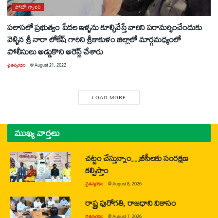
ఫోటో గ్యాలరీ
పలాసలో ప్రభుత్వం పేదల ఇళ్ళను కూల్చివేస్తే వారిని పరామర్శించేందుకు
వెళ్ళిన శ్రీ నారా లోకేష్ గారిని శ్రీకాకుళం జిల్లాలో మార్గమధ్యంలో
పోలీసులు అడ్డుకొని అరెస్ట్ చేశారు
చైతన్యరధం
@
August 21, 2022
LOAD MORE
ముఖ్య వార్తలు
చట్టం చేస్తున్నాం…బీసీలకు సంరక్షణ
కల్పిస్తాం
చైతన్యరధం
@
August 8, 2026
రాష్ట్ర పురోగతి, రాజధాని వికాసం
చైతన్యరధం
@
August 7, 2026