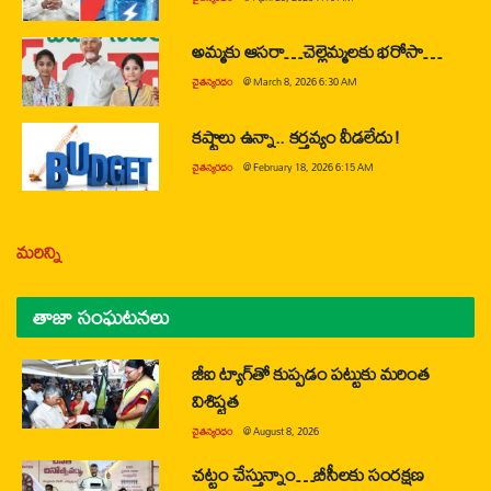
అమ్మకు ఆసరా…చెల్లెమ్మలకు భరోసా…
చైతన్యరధం
@
March 8, 2026 6:30 AM
కష్టాలు ఉన్నా.. కర్తవ్యం వీడలేదు!
చైతన్యరధం
@
February 18, 2026 6:15 AM
మరిన్ని
తాజా సంఘటనలు
జీఐ ట్యాగ్‌తో కుప్పడం పట్టుకు మరింత
విశిష్టత
చైతన్యరధం
@
August 8, 2026
చట్టం చేస్తున్నాం…బీసీలకు సంరక్షణ