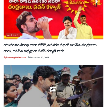
ఆంధ్రప్రదేశ్
యువగళం సారధి నారా లోకేష్ నవశకం సభలో అధినేత చంద్రబాబు
గారు, జనసేన అధ్యక్షులు పవన్ కల్యాణ్ గారు.
Epistemerg Webadmin
@
December 20, 2023