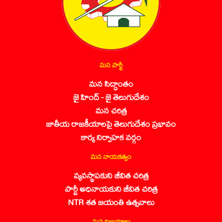
మన పార్టీ
మన సిద్ధాంతం
జై హింద్ - జై తెలుగుదేశం
మన చరిత్ర
జాతీయ రాజకీయాలపై తెలుగుదేశం ప్రభావం
కార్య నిర్వాహక వర్గం
మన నాయకత్వం
వ్యవస్థాపకుని జీవిత చరిత్ర
పార్టీ అధినాయకుని జీవిత చరిత్ర
NTR శత జయంతి ఉత్సవాలు
మన విజయాలు