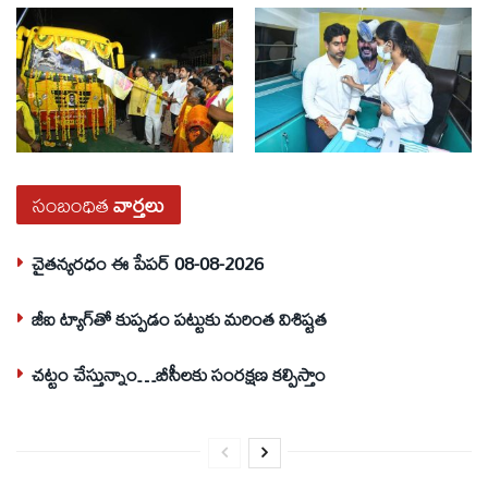
సంబంధిత
వార్తలు
చైతన్యరధం ఈ పేపర్ 08-08-2026
జీఐ ట్యాగ్‌తో కుప్పడం పట్టుకు మరింత విశిష్టత
చట్టం చేస్తున్నాం…బీసీలకు సంరక్షణ కల్పిస్తాం