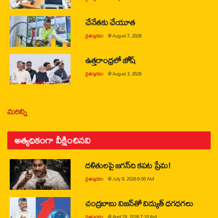
చేనేతకు చేయూత
చైతన్యరధం
@
August 7, 2026
ఉత్తరాంధ్రలో జోష్
చైతన్యరధం
@
August 3, 2026
మరిన్ని
అత్యధికంగా వీక్షించినవి
దళితులపై జగన్‌ది కపట ప్రేమ!
చైతన్యరధం
@
July 9, 2026 6:00 AM
చంద్రబాబు విజన్‌తో విద్యుత్ ధగధగలు
చైతన్యరధం
@
April 29, 2026 7:10 AM