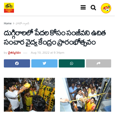
Home
ఫోటో గ్యాలరీ
దుగ్గిరాలలో పేదల కోసం సంజీవని ఉచిత
సంచార వైద్య కేంద్రం ప్రారంభోత్సవం
by
చైతన్యరధం
Aug 10, 2022 at 9:34pm