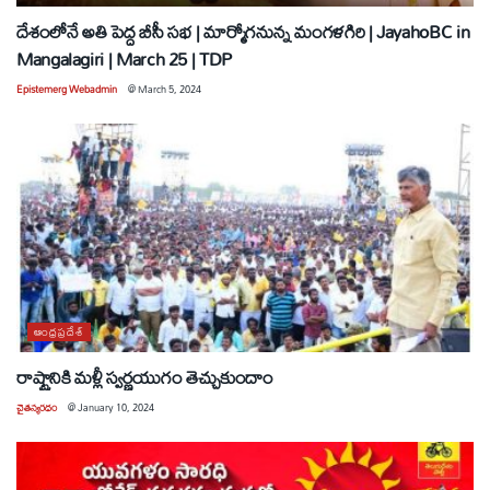
దేశంలోనే అతి పెద్ద బీసీ సభ | మార్మోగనున్న మంగళగిరి | JayahoBC in
Mangalagiri | March 25 | TDP
Epistemerg Webadmin
@
March 5, 2024
ఆంధ్రప్రదేశ్
రాష్ట్రానికి మళ్లీ స్వర్ణయుగం తెచ్చుకుందాం
చైతన్యరధం
@
January 10, 2024