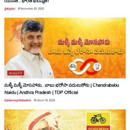
యువతే.. భారత భవిష్యత్‌!
చైతన్యరధం
@
November 20, 2025
ఆంధ్రప్రదేశ్
మళ్ళీ మళ్ళీ మోసపోకు.. బాబు భరోసా వదులుకోకు | Chandrababu
Naidu | Andhra Pradesh | TDP Official
Epistemerg Webadmin
@
March 16, 2024