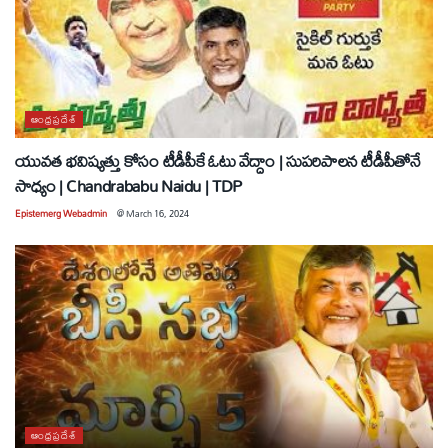
ఆంధ్రప్రదేశ్
యువత భవిష్యత్తు కోసం టీడీపీకే ఓటు వేద్దాం | సుపరిపాలన టీడీపీతోనే
సాధ్యం | Chandrababu Naidu | TDP
Epistemerg Webadmin
@
March 16, 2024
ఆంధ్రప్రదేశ్