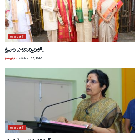
ఆంధ్రప్రదేశ్
శ్రీవారి పాదసన్నిధిలో..
చైతన్యరధం
@
March 22, 2026
ఆంధ్రప్రదేశ్