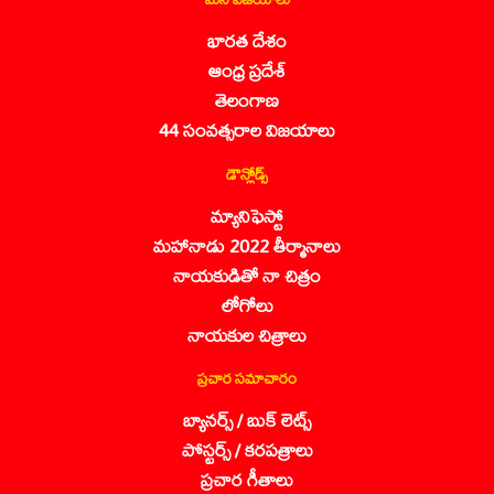
భారత దేశం
ఆంధ్ర ప్రదేశ్
తెలంగాణ
44 సంవత్సరాల విజయాలు
డౌన్లోడ్స్
మ్యానిఫెస్టో
మహానాడు 2022 తీర్మానాలు
నాయకుడితో నా చిత్రం
లోగోలు
నాయకుల చిత్రాలు
ప్రచార సమాచారం
బ్యానర్స్ / బుక్ లెట్స్
పోస్టర్స్ / కరపత్రాలు
ప్రచార గీతాలు