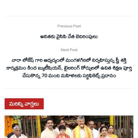
Previous Post
అనితకు వైసిపి నేత బెదిరింపులు
Next Post
నారా లోకేష్ గారి ఆధ్వర్యంలో మంగళగిరిలో నిర్వహిస్తున్న స్త్రీ శక్తి
కార్యక్రమం కింద బ్యుటీషియన్, టైలరింగ్ కోర్సులలో ఉచిత శిక్షణ పూర్తి
చేసుకొన్న 70 మంది మహిళలకు సర్టిఫికెట్స్ ప్రదానం
మరిన్ని
వార్తలు