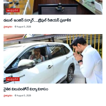
ఆంధ్రప్రదేశ్
డబుల్ ఇంజిన్ సర్కార్…ట్రిపుల్ రీజియన్ ప్రణాళిక
చైతన్యరధం
@
August 5, 2026
ఆంధ్రప్రదేశ్
నైతిక విలువలతోనే విద్యా వికాసం
చైతన్యరధం
@
August 5, 2026