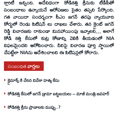
క్లారిటీ ఇచ్చింది. అదేవిధంగా కోడికత్తి శ్రీనుకు టీడీపీతో
సంబంధాలు ఉన్నాయనే ఆరోపణలు సైతం తప్పని పేర్కొంది.
గత వాయిదా సందర్భంగా సీఎం జగన్ తరపు న్యాయవాది
కోర్టులో రెండు పిటిషన్ లు దాఖలు చేశారు. తన క్లైంట్ జగన్
రెడ్డి విచారణకు రాకుండా మినహాయింపు ఇవ్వాలని… అలాగే
కోడి కత్తి కేసులో కుట్ర కోణాన్ని వెలికి తీయడంలో NIA
విఫలమైందని ఆరోపించారు. దీనిపై విచారణ పూర్తి స్థాయిలో
చేపట్టేలా NIAను ఆదేశించాలని ఈ పిటిషన్లలో కోరారు.
సంబంధిత
వార్తలు
క్లైమాక్స్ కి చేరిన వివేకా హత్య కేసు
కోడికత్తి కేసులో జగన్‌ డ్రామా బట్టబయలు – మాజీ మంత్రి జవహర్
కోడికత్తి శ్రీను ప్రాణాలకు ముప్పు..?