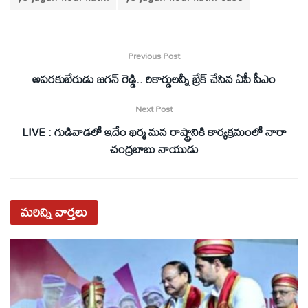
Previous Post
అపరకుబేరుడు జగన్ రెడ్డి.. రికార్డులన్నీ బ్రేక్ చేసిన ఏపీ సీఎం
Next Post
LIVE : గుడివాడలో ఇదేం ఖర్మ మన రాష్ట్రానికి కార్యక్రమంలో నారా
చంద్రబాబు నాయుడు
మరిన్ని
వార్తలు