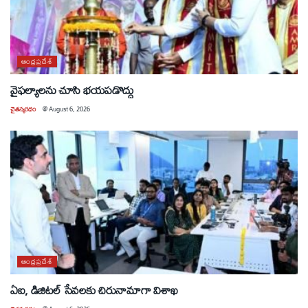
ఆంధ్రప్రదేశ్
వైఫల్యాలను చూసి భయపడొద్దు
చైతన్యరధం
@
August 6, 2026
ఆంధ్రప్రదేశ్
ఏఐ, డిజిటల్ సేవలకు చిరునామాగా విశాఖ