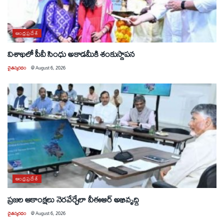
ఆంధ్రప్రదేశ్
విశాఖలో పీవీ సింధు అకాడమీకి శంకుస్థాపన
చైతన్యరధం
@
August 6, 2026
ఆంధ్రప్రదేశ్
ప్రజల ఆకాంక్షలు నెరవేర్చేలా వీఈఆర్ అభివృద్ధి
చైతన్యరధం
@
August 6, 2026