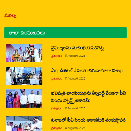
మరిన్ని
తాజా సంఘటనలు
వైఫల్యాలను చూసి భయపడొద్దు
చైతన్యరధం
@
August 6, 2026
ఏఐ, డిజిటల్ సేవలకు చిరునామాగా విశాఖ
చైతన్యరధం
@
August 6, 2026
భవిష్యత్ ఛాంపియన్లను తీర్చిదిద్దే వేదికగా పీవీ
సింధు స్పోర్ట్స్ అకాడమీ
చైతన్యరధం
@
August 6, 2026
విశాఖలో పీవీ సింధు అకాడమీకి శంకుస్థాపన
చైతన్యరధం
@
August 6, 2026