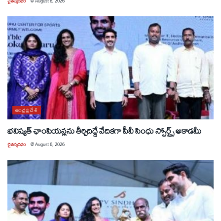
చైతన్యరధం
@
August 6, 2026
ఆంధ్రప్రదేశ్
భవిష్యత్ ఛాంపియన్లను తీర్చిదిద్దే వేదికగా పీవీ సింధు స్పోర్ట్స్ అకాడమీ
చైతన్యరధం
@
August 6, 2026