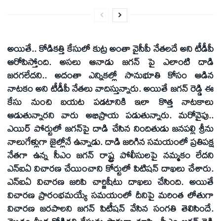
అయితే.. కోడికత్తి కేసులో కుట్ర అంతా వైసీపీ నేతలదే అని టీడీపీ
ఆరోపిస్తోంది. అసలు ఆనాడు జగన్ పై ఎలాంటి దాడి
జరగలేదని.. అదంతా ఎన్నికల్లో సానుభూతి కోసం ఆడిన
నాటకం అని టీడీపీ నేతలు వాదిస్తున్నారు. అయితే జగన్ రెడ్డి ఈ
కేసు నుంచి బయట పడటానికి ఇలా కొత్త నాటకాలు
ఆడుతున్నారని వారు అభిప్రాయ పడుతున్నారు. మరోవైపు..
ఎయిర్ పోర్టులో జగన్‌పై దాడి చేసిన నిందితుడు జనపల్లి శ్రీను
నాలుగేళ్లుగా జైల్లోనే ఉన్నాడు. దాడి జరిగిన సమయంలో ప్రతిపక్ష
నేతగా ఉన్న సీఎం జగన్ రాష్ట్ర పోలీసులపై నమ్మకం లేదని
ఎన్ఐఏ విచారణ చేయించాని కోర్టులో పిటిషన్ దాఖలు చేశారు.
ఎన్ఐఏ విచారణ జరిపి చార్జిషీటు దాఖలు చేసింది. అయితే
విచారణ ప్రారంభమయ్యే సమయంలో దీనిపై మరింత లోతుగా
విచారణ జరపాలని జగన్ పిటీషన్ వేసిన సంగతి తెలిసిందే.