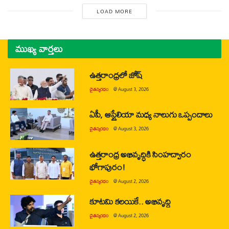
LOAD MORE
ముఖ్య వార్తలు
ఉత్తరాంధ్రలో జోష్
చైతన్యరధం
@
August 3, 2026
ఏపీ, ఆస్ట్రేలియా మధ్య నాలుగు ఒప్పందాలు
చైతన్యరధం
@
August 3, 2026
ఉత్తరాంధ్ర అభివృద్ధికి సింహద్వారం
భోగాపురం!
చైతన్యరధం
@
August 2, 2026
కూటమి కలయికే.. అభివృద్ధి
చైతన్యరధం
@
August 2, 2026