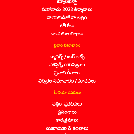
మ్యానిఫెస్టో
మహానాడు 2022 తీర్మానాలు
నాయకుడితో నా చిత్రం
లోగోలు
నాయకుల చిత్రాలు
ప్రచార సమాచారం
బ్యానర్స్ / బుక్ లెట్స్
పోస్టర్స్ / కరపత్రాలు
ప్రచార గీతాలు
ఎన్నికల సమాచారం / సూచనలు
మీడియా వనరులు
పత్రికా ప్రకటనలు
ప్రసంగాలు
కార్యక్రమాలు
ముఖాముఖి & కథనాలు