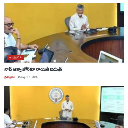
ఆంధ్రప్రదేశ్
నాన్ ఆక్వా జోన్‌కూ రాయితీ విద్యుత్
చైతన్యరధం
@
August 5, 2026