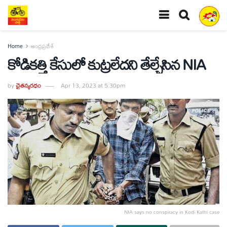
Home
ఆంధ్రప్రదేశ్
కోడికత్తి కేసులో కుట్రలేదని తేల్చేసిన NIA
by
చైతన్యరధం
Apr 13, 2023 at 5:30pm
NIA says no conspiracy in Kodi Kathi case