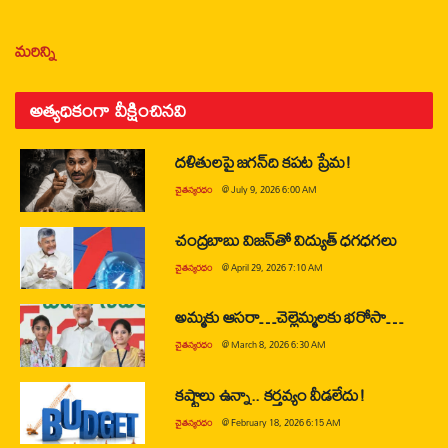
మరిన్ని
అత్యధికంగా వీక్షించినవి
దళితులపై జగన్‌ది కపట ప్రేమ!
చైతన్యరధం
@
July 9, 2026 6:00 AM
చంద్రబాబు విజన్‌తో విద్యుత్ ధగధగలు
చైతన్యరధం
@
April 29, 2026 7:10 AM
అమ్మకు ఆసరా…చెల్లెమ్మలకు భరోసా…
చైతన్యరధం
@
March 8, 2026 6:30 AM
కష్టాలు ఉన్నా.. కర్తవ్యం వీడలేదు!
చైతన్యరధం
@
February 18, 2026 6:15 AM