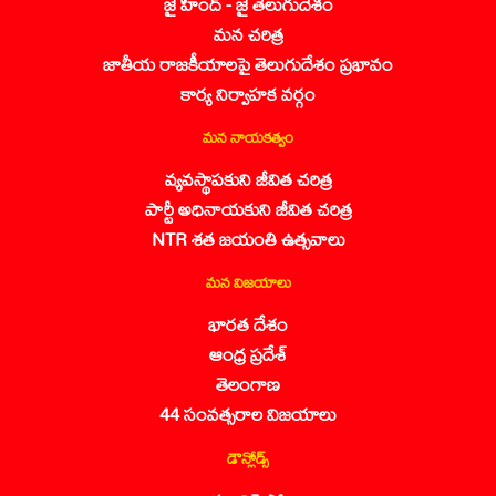
జై హింద్ - జై తెలుగుదేశం
మన చరిత్ర
జాతీయ రాజకీయాలపై తెలుగుదేశం ప్రభావం
కార్య నిర్వాహక వర్గం
మన నాయకత్వం
వ్యవస్థాపకుని జీవిత చరిత్ర
పార్టీ అధినాయకుని జీవిత చరిత్ర
NTR శత జయంతి ఉత్సవాలు
మన విజయాలు
భారత దేశం
ఆంధ్ర ప్రదేశ్
తెలంగాణ
44 సంవత్సరాల విజయాలు
డౌన్లోడ్స్