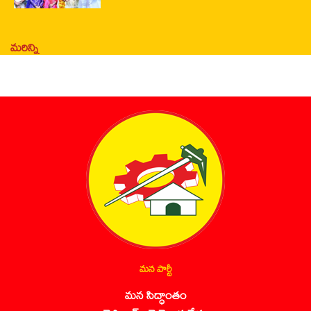
మరిన్ని
మన పార్టీ
మన సిద్ధాంతం