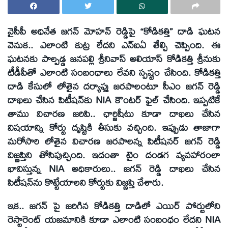
వైసీపీ అధినేత జగన్ మోహన్ రెడ్డిపై “కోడికత్తి” దాడి ఘటన
వెనుక.. ఎలాంటి కుట్ర లేదని ఎన్ఐఏ తేల్చి చెప్పింది. ఈ
ఘటనకు పాల్పడ్డ జనపల్లి శ్రీనివాస్ అలియాస్ కోడికత్తి శ్రీనుకు
టీడీపీతో ఎలాంటి సంబంధాలు లేవని స్పష్టం చేసింది. కోడికత్తి
దాడి కేసులో లోతైన దర్యాప్తు జరపాలంటూ సీఎం జగన్ రెడ్డి
దాఖలు చేసిన పిటీషన్‌కు NIA కౌంటర్ ఫైల్ చేసింది. ఇప్పటికే
తాము విచారణ జరిపి.. ఛార్జిషీటు కూడా దాఖలు చేసిన
విషయాన్ని కోర్టు దృష్టికి తీసుకు వచ్చింది. ఇప్పుడు తాజాగా
మరోసారి లోతైన విచారణ జరపాలన్న పిటీషనర్ జగన్ రెడ్డి
విజ్ణప్తిని తోసిపుచ్చింది. ఇదంతా టైం దండగ వ్యవహారంలా
భావిస్తున్న NIA అధికారులు.. జగన్ రెడ్డి దాఖలు చేసిన
పిటీషన్‌ను కొట్టేయాలని కోర్టుకు విజ్ణప్తి చేశారు.
ఇక.. జగన్ పై జరిగిన కోడికత్తి దాడిలో ఎయిర్ పోర్టులోని
రెస్టారెంట్ యజమానికి కూడా ఎలాంటి సంబంధం లేదని NIA