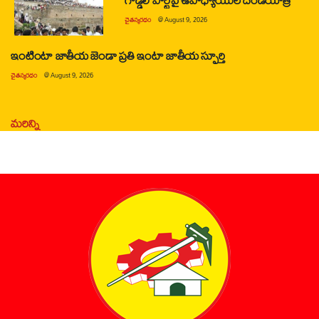
చైతన్యరధం
@
August 9, 2026
ఇంటింటా జాతీయ జెండా ప్రతి ఇంటా జాతీయ స్ఫూర్తి
చైతన్యరధం
@
August 9, 2026
మరిన్ని