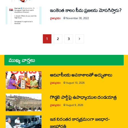
ఇంకెంత కాలం సీమ ప్రజలను మోసగిస్తారు?
చైతన్యరధం
@
November 30, 2022
1
2
3
ముఖ్య వార్తలు
ఆదివాసీలకు అవకాశాలతో అద్భుతాలు
చైతన్యరధం
@
August 10, 2026
గొడ్డలి పార్టీపై ఉపాధ్యాయుల దండయాత్ర
చైతన్యరధం
@
August 9, 2026
ఇక నిరంతర కార్యక్రమంగా జలధార-
జలహారతి