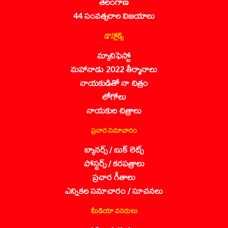
తెలంగాణ
44 సంవత్సరాల విజయాలు
డౌన్లోడ్స్
మ్యానిఫెస్టో
మహానాడు 2022 తీర్మానాలు
నాయకుడితో నా చిత్రం
లోగోలు
నాయకుల చిత్రాలు
ప్రచార సమాచారం
బ్యానర్స్ / బుక్ లెట్స్
పోస్టర్స్ / కరపత్రాలు
ప్రచార గీతాలు
ఎన్నికల సమాచారం / సూచనలు
మీడియా వనరులు