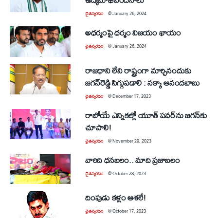
చైతన్యరధం
@
January 26, 2024
అధర్మంపై ధర్మం విజయం ఖాయం
చైతన్యరధం
@
January 26, 2024
రాజధాని లేని రాష్ట్రంగా మార్చినందుకు
జగన్‌రెడ్డి సిగ్గుపడాలి : నక్కా ఆనందబాబు
చైతన్యరధం
@
December 17, 2023
రాబోయే ఎన్నికల్లో యూత్‌ పవర్‌ను జగన్‌కు
చూపాలి!
చైతన్యరధం
@
November 29, 2023
వారిది ధనబలం.. మాది ప్రజాబలం
చైతన్యరధం
@
October 28, 2023
దింపుడు కళ్లం ఆశలే!
చైతన్యరధం
@
October 17, 2023