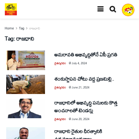
Home
Tag
రాజధాని
Tag:
రాజధాని
అమరావతి అభివృద్ధితోనే ఏపీ ప్రగతి
చైతన్యరధం
@
July 4, 2024
శంకుస్థాపన చోటు వద్ద ప్రణమిల్లి..
చైతన్యరధం
@
June 21, 2024
రాజధానిలో అభివృద్ధి పనులకు కొత్త
అంచనాలతో టెండర్లు
చైతన్యరధం
@
June 20, 2024
రాజధాని రైతుల ధీరత్వానికి
ఉద్యమాభివందనాలు