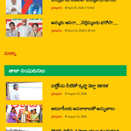
చైతన్యరధం
@
April 29, 2026 7:10 AM
అమ్మకు ఆసరా…చెల్లెమ్మలకు భరోసా…
చైతన్యరధం
@
March 8, 2026 6:30 AM
మరిన్ని
తాజా సంఘటనలు
పట్టిసీమ నీటితో కృష్ణా డెల్టా కళకళ
చైతన్యరధం
@
August 10, 2026
ఆదివాసీలకు అవకాశాలతో అద్భుతాలు
చైతన్యరధం
@
August 10, 2026
గొడ్డలి పార్టీపై ఉపాధ్యాయుల దండయాత్ర