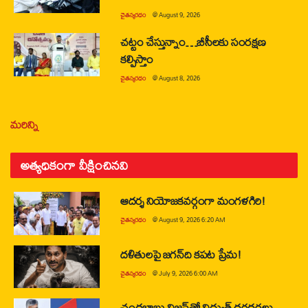
చైతన్యరధం
@
August 9, 2026
చట్టం చేస్తున్నాం…బీసీలకు సంరక్షణ
కల్పిస్తాం
చైతన్యరధం
@
August 8, 2026
మరిన్ని
అత్యధికంగా వీక్షించినవి
ఆదర్శ నియోజకవర్గంగా మంగళగిరి!
చైతన్యరధం
@
August 9, 2026 6:20 AM
దళితులపై జగన్‌ది కపట ప్రేమ!
చైతన్యరధం
@
July 9, 2026 6:00 AM
చంద్రబాబు విజన్‌తో విద్యుత్ ధగధగలు