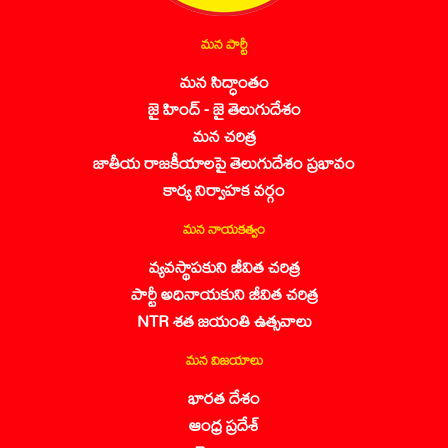
మన పార్టీ
మన సిద్ధాంతం
జై హింద్ - జై తెలుగుదేశం
మన చరిత్ర
జాతీయ రాజకీయాలపై తెలుగుదేశం ప్రభావం
కార్య నిర్వాహక వర్గం
మన నాయకత్వం
వ్యవస్థాపకుని జీవిత చరిత్ర
పార్టీ అధినాయకుని జీవిత చరిత్ర
NTR శత జయంతి ఉత్సవాలు
మన విజయాలు
భారత దేశం
ఆంధ్ర ప్రదేశ్